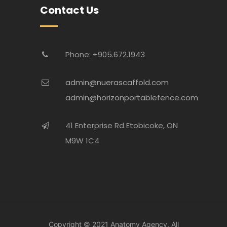
Contact Us
Phone: +905.672.1943
admin@nuerascaffold.com
admin@horizonportablefence.com
41 Enterprise Rd Etobicoke, ON
M9W 1C4
Copyright © 2021
Anatomy Agency.
All