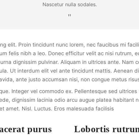
Nascetur nulla sodales.
 elit. Proin tincidunt nunc lorem, nec faucibus mi facili
m felis nibh a leo. Donec efficitur velit ac nisi rutrum,
t urna dignissim pulvinar. Aliquam in ultrices ante. Na
la. Ut interdum elit vel ante tincidunt mattis. Aenean d
gravida, ante justo accumsan nisi, non congue metus risu
ique. Integer vel commodo ex. Pellentesque sed ultrices t
de, dignissim lacinia odio arcu augue platea habitant n
t amet. Nisl. Luctus. Eros malesuada facilisis
acerat purus
Lobortis rutru