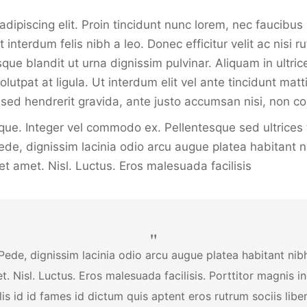
ipiscing elit. Proin tincidunt nunc lorem, nec faucibus mi
interdum felis nibh a leo. Donec efficitur velit ac nisi 
sque blandit ut urna dignissim pulvinar. Aliquam in ult
tpat at ligula. Ut interdum elit vel ante tincidunt matt
is sed hendrerit gravida, ante justo accumsan nisi, non c
ique. Integer vel commodo ex. Pellentesque sed ultrices t
de, dignissim lacinia odio arcu augue platea habitant n
t amet. Nisl. Luctus. Eros malesuada facilisis
ede, dignissim lacinia odio arcu augue platea habitant nibh 
. Nisl. Luctus. Eros malesuada facilisis. Porttitor magni
s id id fames id dictum quis aptent eros rutrum sociis li