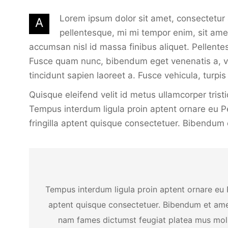
Lorem ipsum dolor sit amet, consectetur ad
A
pellentesque, mi mi tempor enim, sit amet 
accumsan nisl id massa finibus aliquet. Pellente
Fusce quam nunc, bibendum eget venenatis a, volu
tincidunt sapien laoreet a. Fusce vehicula, turp
Quisque eleifend velit id metus ullamcorper trist
Tempus interdum ligula proin aptent ornare eu Pe
fringilla aptent quisque consectetuer. Bibendum e
Tempus interdum ligula proin aptent ornare eu P
aptent quisque consectetuer. Bibendum et amet
nam fames dictumst feugiat platea mus molli