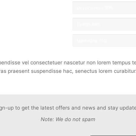
Development
90%
Design
80%
Marketing
70%
spendisse vel consectetuer nascetur non lorem tempus t
as praesent suspendisse hac, senectus lorem curabitur.
gn-up to get the latest offers and news and stay updat
Note: We do not spam